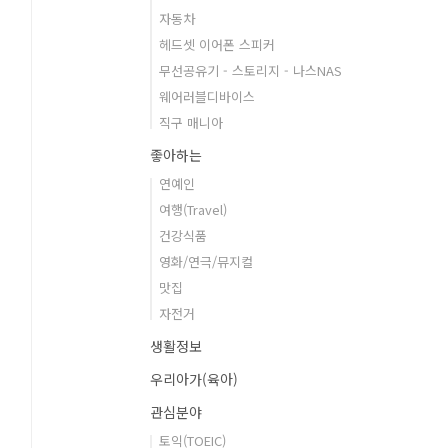
자동차
헤드셋 이어폰 스피커
무선공유기 - 스토리지 - 나스NAS
웨어러블디바이스
직구 매니아
좋아하는
연예인
여행(Travel)
건강식품
영화/연극/뮤지컬
맛집
자전거
생활정보
우리아가(육아)
관심분야
토익(TOEIC)