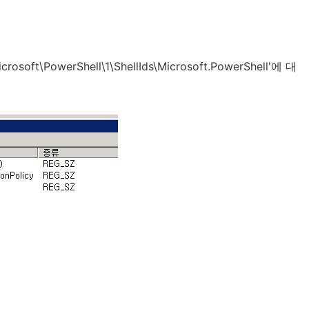
t\PowerShell\1\ShellIds\Microsoft.PowerShell'에 대