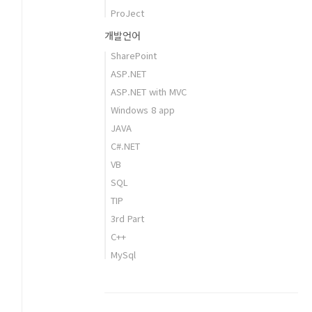
ProJect
개발언어
SharePoint
ASP.NET
ASP.NET with MVC
Windows 8 app
JAVA
C#.NET
VB
SQL
TIP
3rd Part
C++
MySql