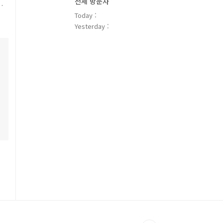
전체 방문자
9' 어셈블리에서 'System.ServiceModel.Activation.HttpModule' 형식을 로드할 수 없습니다.
Today :
Yesterday :