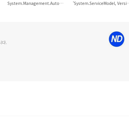
System.Management.Automation.Runspaces.PSSnapInException: An error occurred when loading the system Windows PowerShell Snap-Ins. Please contact Microsoft Support Services
'System.ServiceModel, Version=3.0.0.0, Culture=neutral, PublicKeyToken=b77a5c561934e08
니다.