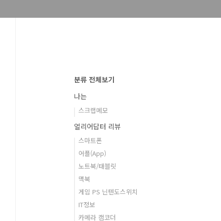
분류 전체보기
나는
스크랩메모
얼리어답터 리뷰
스마트폰
어플(App)
노트북/태블릿
맥북
게임 PS 닌텐도스위치
IT정보
카메라 캠코더