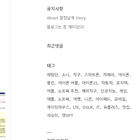
공지사항
About 열정날개 Story
블로그는 참 재미있다!
최근댓글
태그
체험단
소니
직구
스마트폰
카메라
아이폰
벨킨
아이폰 어플
아이폰15
자동차
로지텍
어플
노트북 추천
해외직구
인공지능
게임
애플
노트북
여행
니콘
아이패드
모바일
게이밍마우스
LTE
DSLR
IT
유플러스
맛집
샤오미
챗GPT