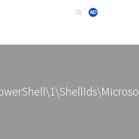
rShell\1\ShellIds\Microsof