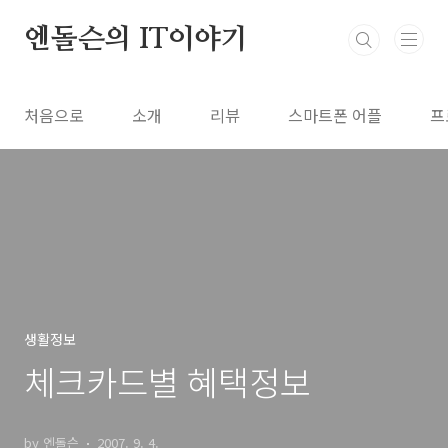
본문 바로가기
엔돌슨의 IT이야기
처음으로
소개
리뷰
스마트폰 어플
프
생활정보
체크카드별 혜택정보
by 엔돌슨
2007. 9. 4.