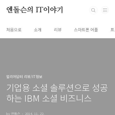
본문 바로가기
엔돌슨의 IT이야기
처음으로
소개
리뷰
스마트폰 어플
프
얼리어답터 리뷰/IT정보
기업용 소셜 솔루션으로 성공
하는 IBM 소셜 비즈니스
by 엔돌슨
2014. 11. 22.