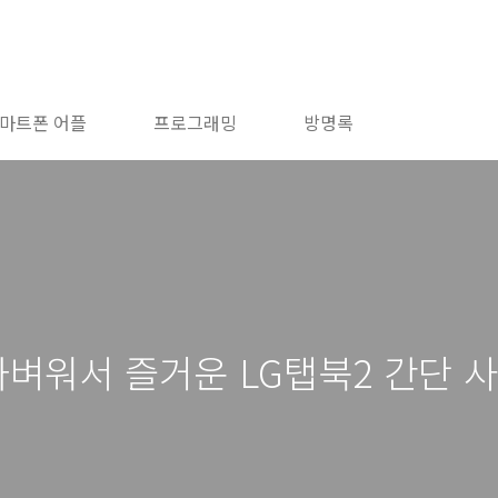
마트폰 어플
프로그래밍
방명록
 가벼워서 즐거운 LG탭북2 간단 