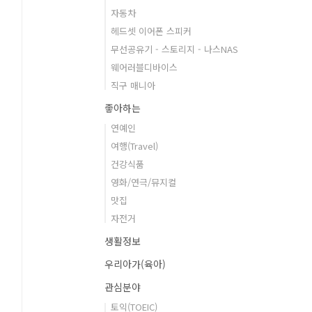
자동차
헤드셋 이어폰 스피커
무선공유기 - 스토리지 - 나스NAS
웨어러블디바이스
직구 매니아
좋아하는
연예인
여행(Travel)
건강식품
영화/연극/뮤지컬
맛집
자전거
생활정보
우리아가(육아)
관심분야
토익(TOEIC)