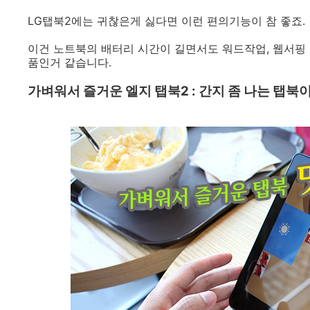
LG탭북2에는 귀찮은게 싫다면 이런 편의기능이 참 좋죠.
이건 노트북의 배터리 시간이 길면서도 워드작업, 웹서핑 
품인거 같습니다.
가벼워서 즐거운 엘지 탭북2 : 간지 좀 나는 탭북