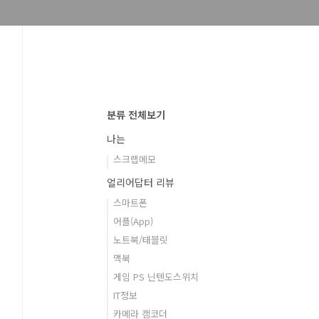
분류 전체보기
나는
스크랩메모
얼리어답터 리뷰
스마트폰
어플(App)
노트북/태블릿
맥북
게임 PS 닌텐도스위치
IT정보
카메라 캠코더