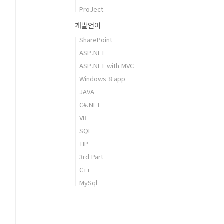
ProJect
개발언어
SharePoint
ASP.NET
ASP.NET with MVC
Windows 8 app
JAVA
C#.NET
VB
SQL
TIP
3rd Part
C++
MySql