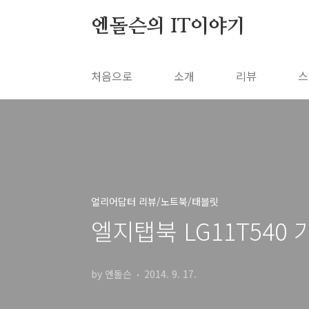
본문 바로가기
엔돌슨의 IT이야기
처음으로
소개
리뷰
스
얼리어답터 리뷰/노트북/태블릿
엘지탭북 LG11T540
by 엔돌슨
2014. 9. 17.