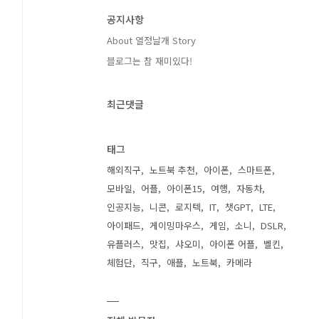
공지사항
About 열정날개 Story
블로그는 참 재미있다!
최근댓글
태그
해외직구
노트북 추천
아이폰
스마트폰
모바일
어플
아이폰15
여행
자동차
인공지능
니콘
로지텍
IT
챗GPT
LTE
아이패드
게이밍마우스
게임
소니
DSLR
유플러스
맛집
샤오미
아이폰 어플
벨킨
체험단
직구
애플
노트북
카메라