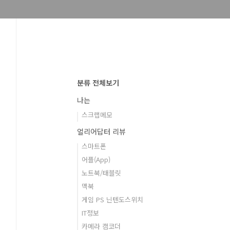
분류 전체보기
나는
스크랩메모
얼리어답터 리뷰
스마트폰
어플(App)
노트북/태블릿
맥북
게임 PS 닌텐도스위치
IT정보
카메라 캠코더