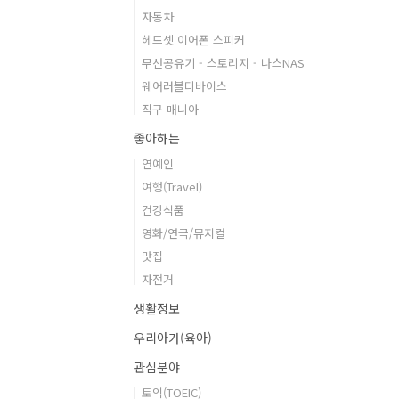
자동차
헤드셋 이어폰 스피커
무선공유기 - 스토리지 - 나스NAS
웨어러블디바이스
직구 매니아
좋아하는
연예인
여행(Travel)
건강식품
영화/연극/뮤지컬
맛집
자전거
생활정보
우리아가(육아)
관심분야
토익(TOEIC)