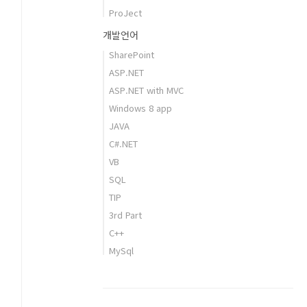
ProJect
개발언어
SharePoint
ASP.NET
ASP.NET with MVC
Windows 8 app
JAVA
C#.NET
VB
SQL
TIP
3rd Part
C++
MySql