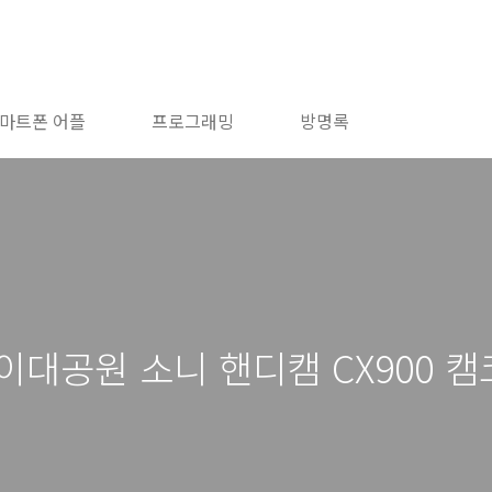
마트폰 어플
프로그래밍
방명록
이대공원 소니 핸디캠 CX900 