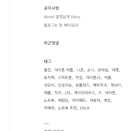
공지사항
About 열정날개 Story
블로그는 참 재미있다!
최근댓글
태그
벨킨
아이폰 어플
니콘
소니
모바일
여행
로지텍
스마트폰
맛집
아이폰15
어플
샤오미
인공지능
유플러스
해외직구
챗GPT
애플
직구
LTE
게이밍마우스
IT
아이폰
노트북
체험단
아이패드
자동차
게임
카메라
노트북 추천
DSLR