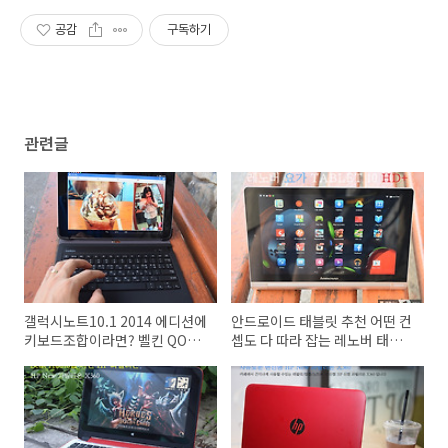
공감
구독하기
관련글
갤럭시노트10.1 2014 에디션에
안드로이드 태블릿 추천 어떤 컨
키보드조합이라면? 벨킨 QODE
셉도 다 따라 잡는 레노버 태블
유니버셜 키보드케이스
릿PC 요가 태블릿10 HD+