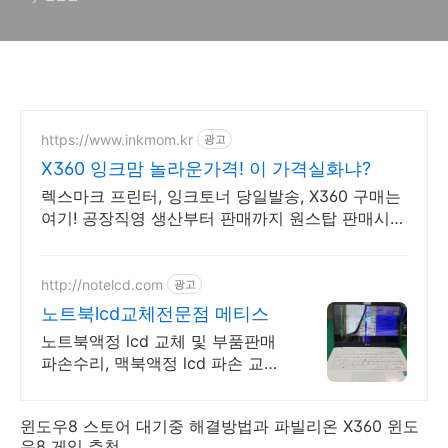
추천
https://www.inkmom.kr
광고
X360 잉크맘 놀라운가격! 이 가격실화냐?
렉스마크 프린터, 잉크토너 당일발송, X360 구매는
여기! 공장직영 생산부터 판매까지 원스탑 판매시스
템, 당일발송 익일도착
http://notelcd.com
광고
노트북lcd교체전문점 메티스
노트북액정 lcd 교체 및 부품판매
파손수리, 맥북액정 lcd 파손 교체
수리 전문
윈도우8 스토어 대기중 해결방법과 파빌리온 X360 윈도
우8 게임 추천