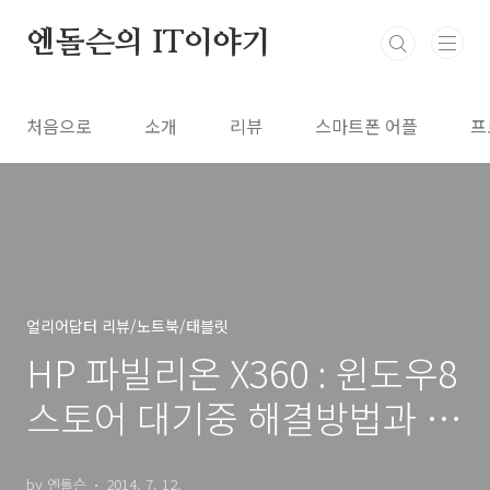
본문 바로가기
엔돌슨의 IT이야기
처음으로
소개
리뷰
스마트폰 어플
프
얼리어답터 리뷰/노트북/태블릿
HP 파빌리온 X360 : 윈도우8
스토어 대기중 해결방법과 파
빌리온 X360 윈도우8 게임
by 엔돌슨
2014. 7. 12.