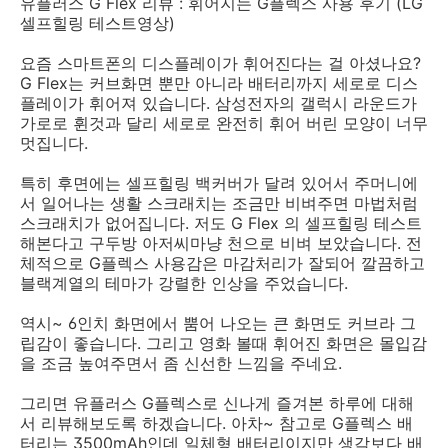
유플러스 G Flex 리뷰 : 휘어지는 G플렉스 사용 후기 (LG
셀프힐링 테스트영상)
요즘 스마트폰의 디스플레이가 휘어진다는 걸 아셨나요?
G Flex는 커브화면 뿐만 아니라 배터리까지 세로로 디스
플레이가 휘어져 있습니다. 삼성전자의 갤럭시 라운드가
가로로 휜것과 달리 세로로 완전히 휘어 버린 모양이 너무
멋집니다.
특히 후면에는 셀프힐링 백커버가 달려 있어서 주머니에
서 일어나는 생활 스크래치는 조금만 비벼주면 마법처럼
스크래치가 없어집니다. 저도 G Flex 의 셀프힐링 테스트
해본다고 구두방 아저씨마냥 천으로 비벼 보았습니다. 전
체적으로 G플렉스 사용감은 마감처리가 잘되어 깔끔하고
블랙계열의 테마가 강렬한 인상을 주었습니다.
역시~ 6인치 화면에서 뿜어 나오는 큰 화면도 커브라 그
립감이 좋습니다. 그리고 영화 볼때 휘어진 화면은 몰입감
을 조금 높여주면서 좀 신선한 느낌을 주네요.
그리면 유플러스 G플렉스로 신나게 즐겨본 하루에 대해
서 리뷰해보도록 하겠습니다. 아차~ 참고로 G플렉스 배
터리는 3500mAh인데 일체형 배터리이지만 생각보다 배