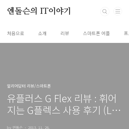
본문 바로가기
엔돌슨의 IT이야기
처음으로
소개
리뷰
스마트폰 어플
프
얼리어답터 리뷰/스마트폰
유플러스 G Flex 리뷰 : 휘어
지는 G플렉스 사용 후기 (LG
셀프힐링 테스트영상)
by 엔돌슨
2013. 11. 26.