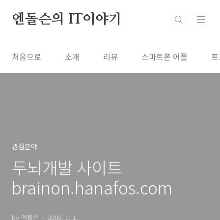
본문 바로가기
엔돌슨의 IT이야기
처음으로
소개
리뷰
스마트폰 어플
프
관심분야
두뇌개발 사이트
brainon.hanafos.com
by 엔돌슨
2008. 1. 1.