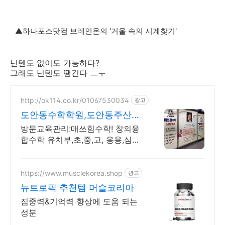
▲하나포스닷컴 브레인온의 '거울 속의 시계찾기'
닌텐도 없이도 가능하다?
그래도 닌텐도 땡긴다 ㅡㅜ
http://ok114.co.kr/01067530034
광고
도안동수학학원,도안동주산암
산 매쓰힘수학! 유치부,초중고
방문교육관리:매쓰힘수학! 창의융
합수학 유치부,초,중,고, 응용,심화!
주산암산
https://www.musclekorea.shop
광고
뉴트로픽 추천템 머슬코리아
집중력&기억력 향상에 도움 되는
성분