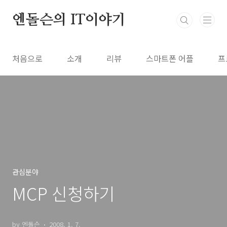
본문 바로가기
엔돌슨의 IT이야기
처음으로
소개
리뷰
스마트폰 어플
프
관심분야
MCP 신청하기
by 엔돌슨
2008. 1. 7.