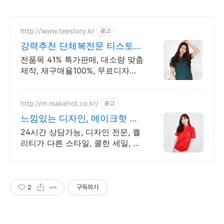
http://www.teestory.kr
광고
강력추천 단체복전문 티스토리
16년 전통의 전문업체
전품목 41% 특가판매, 대소량 맞춤
제작, 재구매율100%, 무료디자인,
신속제작
http://m.makehot.co.kr/
광고
느낌있는 디자인, 메이크핫 차
별화되고 세련된 디자인!
24시간 상담가능, 디자인 전문, 퀄
리티가 다른 스타일, 쿨한 세일, 핫
한 디자인
2
구독하기