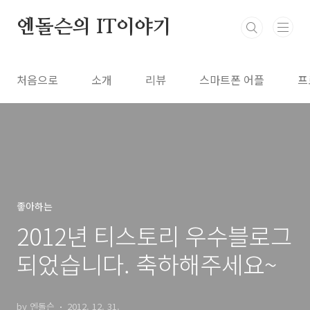
본문 바로가기
엔돌슨의 IT이야기
처음으로
소개
리뷰
스마트폰 어플
프
좋아하는
2012년 티스토리 우수블로그
되었습니다. 축하해주세요~
by 엔돌슨
2012. 12. 31.