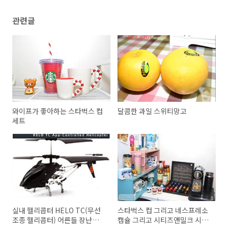
관련글
와이프가 좋아하는 스타벅스 컵
달콤한 과일 스위티망고
세트
실내 헬리콥터 HELO TC(무선
스타벅스 컵 그리고 네스프레소
조종 헬리콥터) 어른들 장난감
캡슐 그리고 시티즈앤밀크 시티