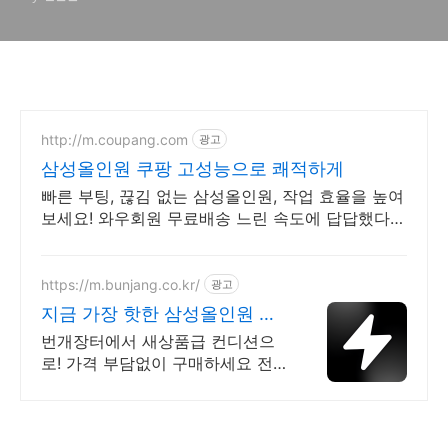
빛나는 블랙 디자인 AF310
올인원PC
http://m.coupang.com
광고
삼성올인원 쿠팡 고성능으로 쾌적하게
빠른 부팅, 끊김 없는 삼성올인원, 작업 효율을 높여
보세요! 와우회원 무료배송 느린 속도에 답답했다
면? 고성능 일체형PC 쾌적한 환경을 쿠팡에서!
https://m.bunjang.co.kr/
광고
지금 가장 핫한 삼성올인원 국
내 최대 브랜드 중고거래
번개장터에서 새상품급 컨디션으
로! 가격 부담없이 구매하세요 전
국 각지에서 올라오는 전국구 최다
상품 매일 10만 개 이상의 신규 상
품 업로드