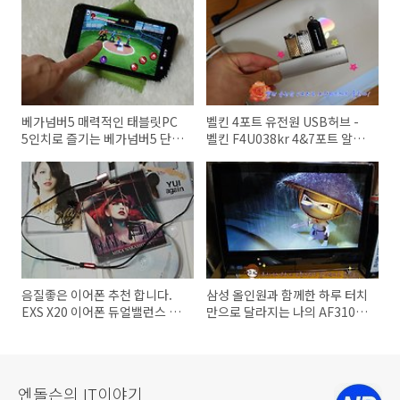
베가넘버5 매력적인 태블릿PC
벨킨 4포트 유전원 USB허브 -
5인치로 즐기는 베가넘버5 단점
벨킨 F4U038kr 4&7포트 알루
장점 무엇이 있을까?
미늄 유전원 USB허브 맥북 확장
하기
음질좋은 이어폰 추천 합니다.
삼성 올인원과 함께한 하루 터치
EXS X20 이어폰 듀얼밸런스 -
만으로 달라지는 나의 AF310 올
코원인사이드 체험기
인원PC 라이프
엔돌슨의 IT이야기