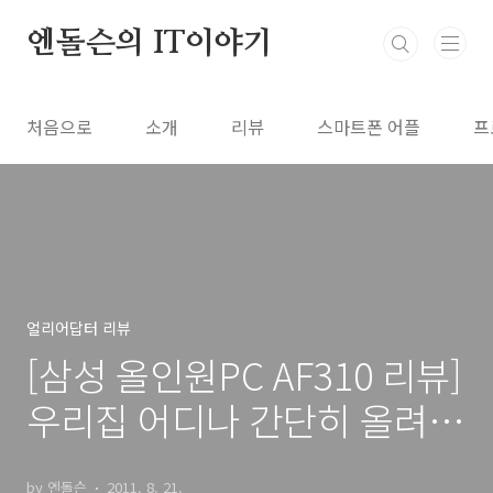
본문 바로가기
엔돌슨의 IT이야기
처음으로
소개
리뷰
스마트폰 어플
프
얼리어답터 리뷰
[삼성 올인원PC AF310 리뷰]
우리집 어디나 간단히 올려
놓는 올인원PC 어디두어도
by 엔돌슨
2011. 8. 21.