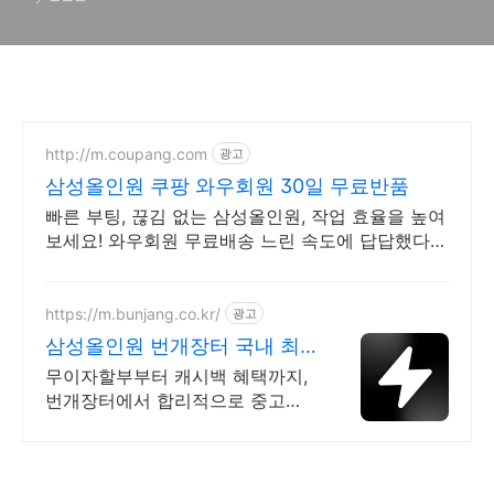
http://m.coupang.com
광고
삼성올인원 쿠팡 와우회원 30일 무료반품
빠른 부팅, 끊김 없는 삼성올인원, 작업 효율을 높여
보세요! 와우회원 무료배송 느린 속도에 답답했다
면? 고성능 일체형PC 쾌적한 환경을 쿠팡에서!
https://m.bunjang.co.kr/
광고
삼성올인원 번개장터 국내 최
대 브랜드 중고거래
무이자할부부터 캐시백 혜택까지,
번개장터에서 합리적으로 중고거
래 하세요 전국 각지에서 올라오는
전국구 최다 상품 매일 10만 개 이
상의 신규 상품 업로드