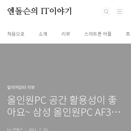
본문 바로가기
엔돌슨의 IT이야기
처음으로
소개
리뷰
스마트폰 어플
프
얼리어답터 리뷰
올인원PC 공간 활용성이 좋
아요~ 삼성 올인원PC AF310
깔끔해진 내 책상공간
by 엔돌슨
2011. 7. 30.