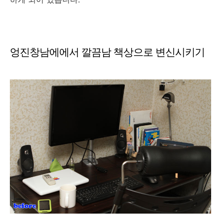
엉진창남에에서 깔끔남 책상으로 변신시키기