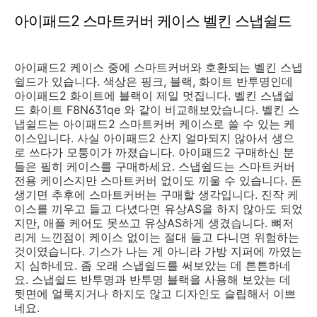
아이패드2 스마트커버 케이스 벨킨 스냅쉴드
아이패드2 케이스 중에 스마트커버와 호환되는 벨킨 스냅
쉴드가 있습니다. 색상은 핑크, 블랙, 화이트 반투명인데
아이패드2 화이트에 블랙이 제일 멋집니다. 벨킨 스냅쉴
드 화이트 F8N631qe 와 같이 비교해보았습니다. 벨킨 스
냅쉴드는 아이패드2 스마트커버 케이스로 쓸 수 있는 케
이스입니다. 사실 아이패드2 산지 얼마되지 않아서 생으
로 쓰다가 모퉁이가 까졌습니다. 아이패드2 구매하신 분
들은 필히 케이스를 구매하세요. 스냅쉴드는 스마트커버
전용 케이스지만 스마트커버 없이도 끼울 수 있습니다. 돈
생기면 추후에 스마트커버는 구매할 생각입니다. 진작 케
이스를 끼우고 들고 다녔다면 유상AS을 하지 않아도 되었
지만, 애플 케어도 못쓰고 유상AS하게 생겼습니다. 뼈저
리게 느낀점이 케이스 없이는 절대 들고 다니면 위험하는
것이였습니다. 기스가 나는 게 아니라 가방 지퍼에 까였는
지 심하네요. 좀 오래 스냅쉴드를 써보았는 데 튼튼하네
요. 스냅쉴드 반투명과 반투명 블랙을 사용해 보았는 데
뒷면에 얼룩지거나 하지도 않고 디자인도 슬립해서 이쁘
네요.