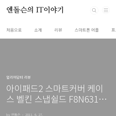
본문 바로가기
엔돌슨의 IT이야기
처음으로
소개
리뷰
스마트폰 어플
프
얼리어답터 리뷰
아이패드2 스마트커버 케이
스 벨킨 스냅쉴드 F8N631qe
블랙 사용기 (아이패드2 케이
by 엔돌슨
2011. 6. 27.