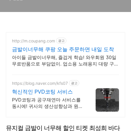
공연관람
http://m.coupang.com
광고
금발이너무해 쿠팡 오늘 주문하면 내일 도착
아이들 금발이너무해, 즐겁게 학습! 와우회원 30일
무료반품으로 부담없이. 업소용 노래용지 대량 구매
도 쿠팡 로켓배송으로 빠르고 간편하게 준비하세요.
https://blog.naver.com/kfs07
광고
혁신적인 PVD코팅 서비스
PVD코팅과 공구재연마 서비스를
동시에! 귀사의 생산성향상과 원가
절감을 위해!
뮤지컬 금발이 너무해 할인 티켓 최성희 바다