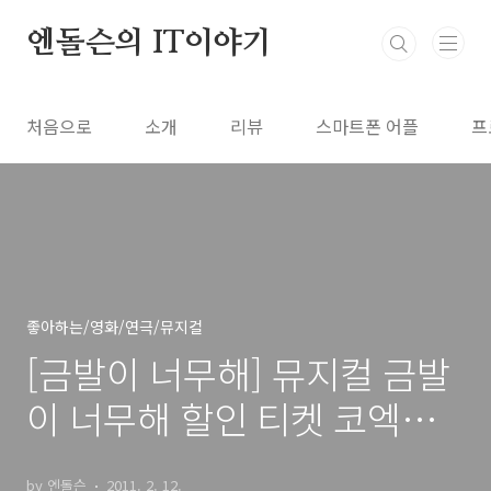
본문 바로가기
엔돌슨의 IT이야기
처음으로
소개
리뷰
스마트폰 어플
프
좋아하는/영화/연극/뮤지컬
[금발이 너무해] 뮤지컬 금발
이 너무해 할인 티켓 코엑스
아티움 루나 김지우 최성희
by 엔돌슨
2011. 2. 12.