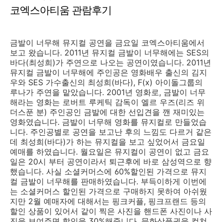
코엑스아티움 관람후기
금발이 너무해 뮤지컬 공연을 금요일 코엑스아티움에서
보고 왔습니다. 2011년 뮤지컬 금발이 너무해에는 SES의
바다(최성희)가 주연으로 나오는 공연이였습니다. 2011년
뮤지컬 금발이 너무해에 주인공은 영화배우 출신의 김지
우와 SES 가수출신의 최성희(바다), F(x) 아이돌그룹의
루나가 주연을 맡았습니다. 2001년 영화로, 금발이 너무
해라는 영화는 로버트 루케틱 감독이 엘르 우즈(리즈 위
더스푼 분) 주인공인 금발에 대한 선입견을 깬 재미있는
영화였습니다. 금발이 너무해 영화를 뮤지컬로 만들었습
니다. 주인공별로 공연을 보고난 후의 느낌도 다르거 같은
데 최성희(바다)가 하는 뮤지컬을 보고 싶었어서 금요일
예매를 하였습니다. 월요일은 뮤지컬이 공연이 없고 금요
일은 20시 부터 공연이라서 퇴근후에 바로 삼성역으로 향
했습니다. 사실 소셜커머스에 60%할인된 가격으로 뮤지
컬 금발이 너무해를 판매하였습니다. 부득이하게 이번에
는 소셜커머스 할인된 가격으로 구매하지 못하여 아쉬웠
지만 2월 예매자에 대해서는 핑크커플, 핑크프랜드 등의
할인 상품이 있어서 같이 찍은 사진을 핸드폰 사진이나 사
진을 보여주면 할인을 30%해줍니다. 문화상품권을 컬쳐