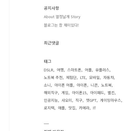
공지사항
About 열정날개 Story
블로그는 참 재미있다!
최근댓글
태그
DSLR
여행
스마트폰
어플
유플러스
노트북 추천
체험단
LTE
모바일
자동차
소니
아이폰 어플
아이폰
니콘
노트북
해외직구
게임
아이폰15
아이패드
벨킨
인공지능
샤오미
직구
챗GPT
게이밍마우스
로지텍
애플
맛집
카메라
IT