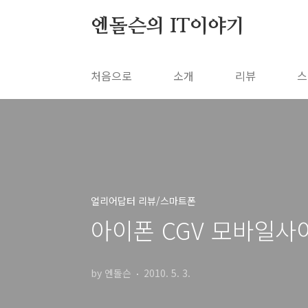
본문 바로가기
엔돌슨의 IT이야기
처음으로
소개
리뷰
스
얼리어답터 리뷰/스마트폰
아이폰 CGV 모바일사
by 엔돌슨
2010. 5. 3.