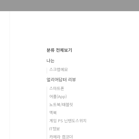
분류 전체보기
나는
스크랩메모
얼리어답터 리뷰
스마트폰
어플(App)
노트북/태블릿
맥북
게임 PS 닌텐도스위치
IT정보
카메라 캠코더