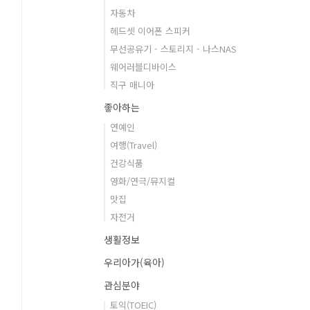
자동차
헤드셋 이어폰 스피커
무선공유기 - 스토리지 - 나스NAS
웨어러블디바이스
직구 매니아
좋아하는
연예인
여행(Travel)
건강식품
영화/연극/뮤지컬
맛집
자전거
생활정보
우리아가(육아)
관심분야
토익(TOEIC)