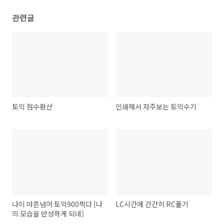
관련글
토익 점수환산
인쇄해서 자주보는 토익수기
나이 마흔넘어 토익900찍다 [나
LC시간에 간간히 RC풀기
의 모습을 반성하게 되네]