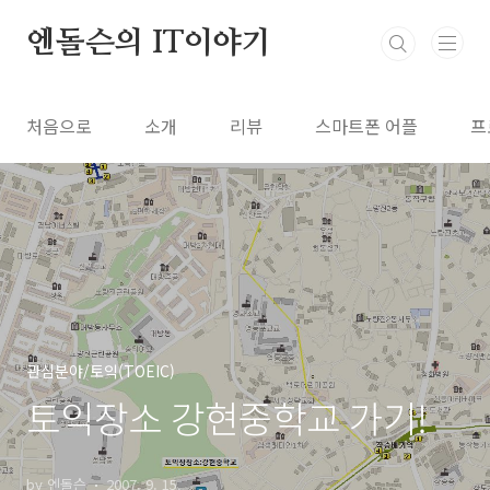
본문 바로가기
엔돌슨의 IT이야기
처음으로
소개
리뷰
스마트폰 어플
프
관심분야/토익(TOEIC)
토익장소 강현중학교 가기!
by 엔돌슨
2007. 9. 15.