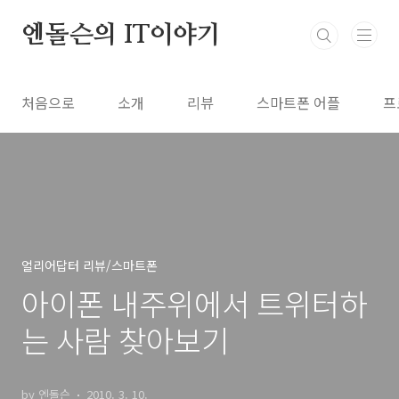
본문 바로가기
엔돌슨의 IT이야기
처음으로
소개
리뷰
스마트폰 어플
프
얼리어답터 리뷰/스마트폰
아이폰 내주위에서 트위터하
는 사람 찾아보기
by 엔돌슨
2010. 3. 10.