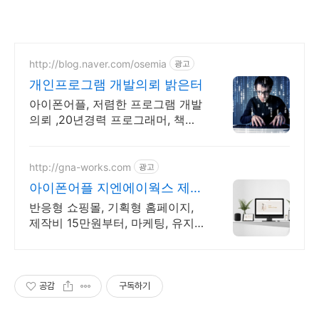
http://blog.naver.com/osemia
광고
개인프로그램 개발의뢰 밝은터
아이폰어플, 저렴한 프로그램 개발
의뢰 ,20년경력 프로그래머, 책임
시공
http://gna-works.com
광고
아이폰어플 지엔에이웍스 제작
비용 최저 15만원부터!
반응형 쇼핑몰, 기획형 홈페이지,
제작비 15만원부터, 마케팅, 유지
보수 관리까지
공감
구독하기