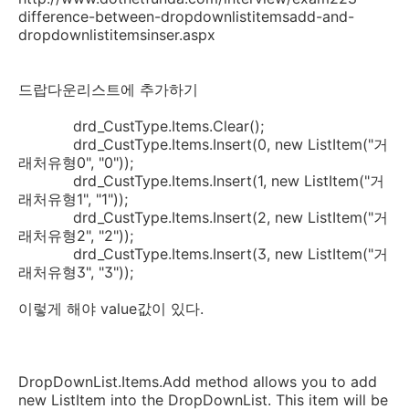
difference-between-dropdownlistitemsadd-and-
dropdownlistitemsinser.aspx
드랍다운리스트에 추가하기
drd_CustType.Items.Clear();
drd_CustType.Items.Insert(0, new ListItem("거
래처유형0", "0"));
drd_CustType.Items.Insert(1, new ListItem("거
래처유형1", "1"));
drd_CustType.Items.Insert(2, new ListItem("거
래처유형2", "2"));
drd_CustType.Items.Insert(3, new ListItem("거
래처유형3", "3"));
이렇게 해야 value값이 있다.
DropDownList.Items.Add method allows you to add
new ListItem into the DropDownList. This item will be