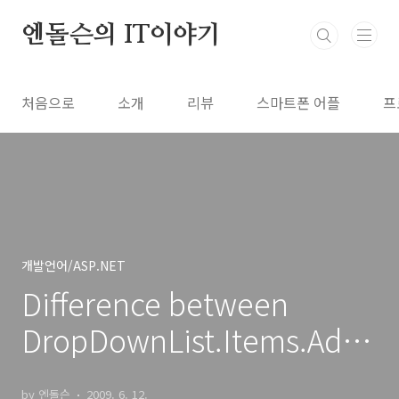
본문 바로가기
엔돌슨의 IT이야기
처음으로
소개
리뷰
스마트폰 어플
프
개발언어/ASP.NET
Difference between
DropDownList.Items.Add
and
by 엔돌슨
2009. 6. 12.