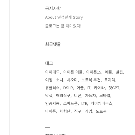
공지사항
About 열정날개 Story
블로그는 참 재미있다!
최근댓글
태그
아이패드
아이폰 어플
아이폰15
애플
벨킨
여행
소니
샤오미
노트북 추천
로지텍
유플러스
DSLR
어플
IT
카메라
챗GPT
맛집
해외직구
니콘
자동차
모바일
인공지능
스마트폰
LTE
게이밍마우스
아이폰
체험단
직구
게임
노트북