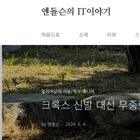
본문 바로가기
엔돌슨의 IT이야기
처음으로
소개
리뷰
스
얼리어답터 리뷰/직구 매니아
크록스 신발 대신 무중
by 엔돌슨
2024. 6. 4.