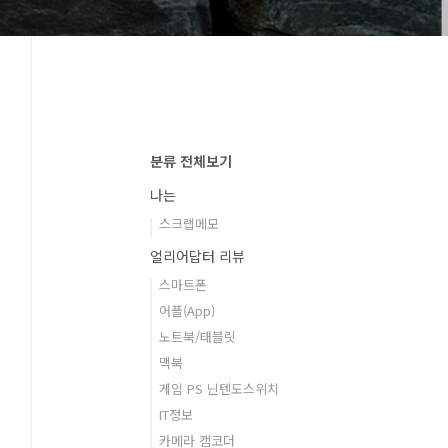
분류 전체보기
나는
스크랩메모
얼리어답터 리뷰
스마트폰
어플(App)
노트북/태블릿
맥북
게임 PS 닌텐도스위치
IT정보
카메라 캠코더