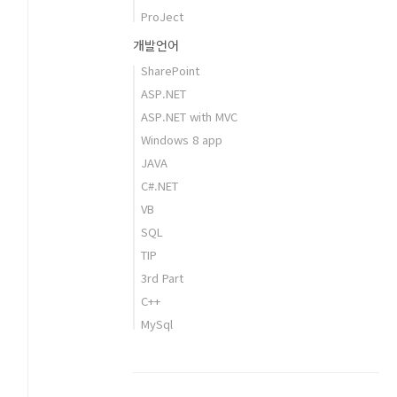
ProJect
개발언어
SharePoint
ASP.NET
ASP.NET with MVC
Windows 8 app
JAVA
C#.NET
VB
SQL
TIP
3rd Part
C++
MySql