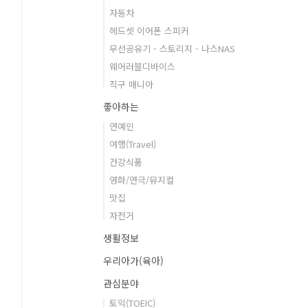
자동차
헤드셋 이어폰 스피커
무선공유기 - 스토리지 - 나스NAS
웨어러블디바이스
직구 매니아
좋아하는
연예인
여행(Travel)
건강식품
영화/연극/뮤지컬
맛집
자전거
생활정보
우리아가(육아)
관심분야
토익(TOEIC)