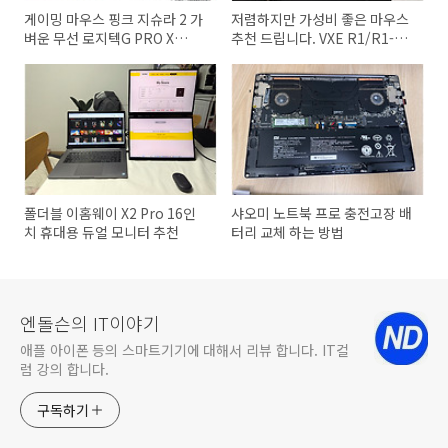
게이밍 마우스 핑크 지슈라 2 가
저렴하지만 가성비 좋은 마우스
벼운 무선 로지텍G PRO X
추천 드립니다. VXE R1/R1-
SUPERLIGHT 2 마우스 추천
SE/R1-PRO/R1-PRO MAX 무
선 게임밍 마우스 대란
폴더블 이홈웨이 X2 Pro 16인
샤오미 노트북 프로 충전고장 배
치 휴대용 듀얼 모니터 추천
터리 교체 하는 방법
엔돌슨의 IT이야기
애플 아이폰 등의 스마트기기에 대해서 리뷰 합니다. IT컬
럼 강의 합니다.
구독하기