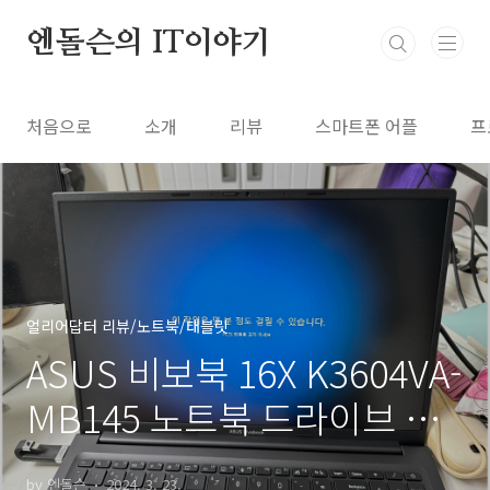
본문 바로가기
엔돌슨의 IT이야기
처음으로
소개
리뷰
스마트폰 어플
프
얼리어답터 리뷰/노트북/태블릿
ASUS 비보북 16X K3604VA-
MB145 노트북 드라이브 윈
도우11 설치하기
by 엔돌슨
2024. 3. 23.