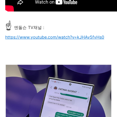
☝
엔돌슨 TV채널 :
https://www.youtube.com/watch?v=kJHAv5fvHs0