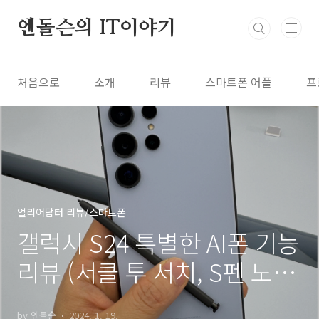
본문 바로가기
엔돌슨의 IT이야기
처음으로
소개
리뷰
스마트폰 어플
프
얼리어답터 리뷰/스마트폰
갤럭시 S24 특별한 AI폰 기능
리뷰 (서클 투 서치, S펜 노트
요약, AI 사진 편집)
by 엔돌슨
2024. 1. 19.