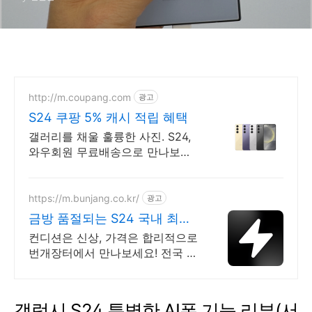
http://m.coupang.com
광고
S24 쿠팡 5% 캐시 적립 혜택
갤러리를 채울 훌륭한 사진. S24,
와우회원 무료배송으로 만나보세
요. 흔하지 않은 특별한 디자인! 지
금 쿠팡에서 다양한 휴대폰 모델을
만나보세요.
https://m.bunjang.co.kr/
광고
금방 품절되는 S24 국내 최대
브랜드 중고거래
컨디션은 신상, 가격은 합리적으로
번개장터에서 만나보세요! 전국 각
지에서 올라오는 전국구 최다 상품
매일 10만 개 이상의 신규 상품 업
로드
갤럭시 S24 특별한 AI폰 기능 리뷰(서