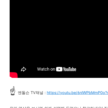
☝
엔돌슨 TV채널 :
https://youtu.be/6nIWPbMmP0o?