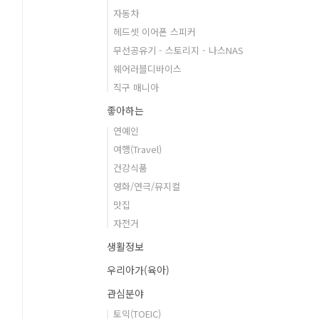
자동차
헤드셋 이어폰 스피커
무선공유기 - 스토리지 - 나스NAS
웨어러블디바이스
직구 매니아
좋아하는
연예인
여행(Travel)
건강식품
영화/연극/뮤지컬
맛집
자전거
생활정보
우리아가(육아)
관심분야
토익(TOEIC)