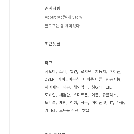
공지사항
About 열정날개 Story
블로그는 참 재미있다!
최근댓글
태그
샤오미
소니
벨킨
로지텍
자동차
아이폰
DSLR
게이밍마우스
아이폰 어플
인공지능
아이패드
니콘
해외직구
챗GPT
LTE
모바일
체험단
스마트폰
어플
유플러스
노트북
게임
여행
직구
아이폰15
IT
애플
카메라
노트북 추천
맛집