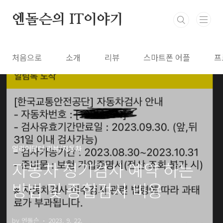
본문 바로가기
엔돌슨의 IT이야기
처음으로
소개
리뷰
스마트폰 어플
프
얼리어답터 리뷰/자동차
자동차 정기검사 예약 하는
방법 및 종합검사 비용
by 엔돌슨
2023. 9. 22.