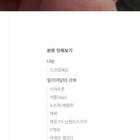
분류 전체보기
나는
스크랩메모
얼리어답터 리뷰
스마트폰
어플(App)
노트북/태블릿
맥북
게임 PS 닌텐도스위치
IT정보
카메라 캠코더