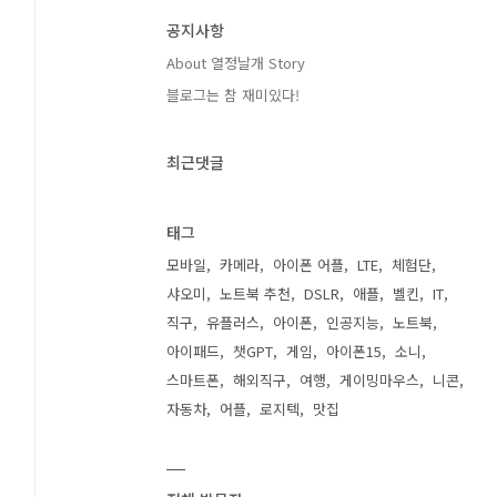
공지사항
About 열정날개 Story
블로그는 참 재미있다!
최근댓글
태그
모바일
카메라
아이폰 어플
LTE
체험단
샤오미
노트북 추천
DSLR
애플
벨킨
IT
직구
유플러스
아이폰
인공지능
노트북
아이패드
챗GPT
게임
아이폰15
소니
스마트폰
해외직구
여행
게이밍마우스
니콘
자동차
어플
로지텍
맛집