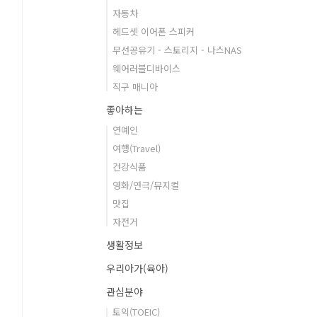
자동차
헤드셋 이어폰 스피커
무선공유기 - 스토리지 - 나스NAS
웨어러블디바이스
직구 매니아
좋아하는
연예인
여행(Travel)
건강식품
영화/연극/뮤지컬
맛집
자전거
생활정보
우리아가(육아)
관심분야
토익(TOEIC)