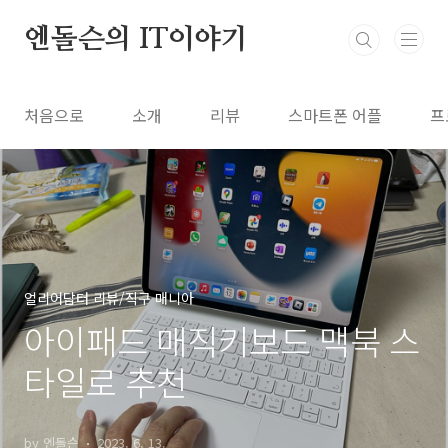
본문 바로가기
엔돌슨의 IT이야기
처음으로
소개
리뷰
스마트폰 어플
프
얼리어답터 리뷰/직구 매니아
아이패드 매직키보드 맥북 스
타일로 추천
by 엔돌슨
2023. 6. 13.