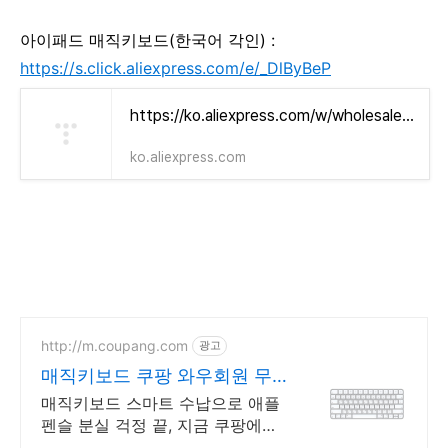
아이패드 매직키보드(한국어 각인) :
https://s.click.aliexpress.com/e/_DlByBeP
https://ko.aliexpress.com/w/wholesale-%EC%95%84%EC%9D%B4%ED%8C%A8%EB%93%9C-%EB%A7%A4%EC%A7%81-%ED%82%A4%EB%B3%B4%EB%93%9C.html?spm=a2g0o.best.search.0&aff_fcid=722394d9dc6347199abacad10273816d-1719282358575-03152-_DlByBeP&tt=CPS_NORMAL&aff_fsk=_DlByBeP&aff_platform=portals-tool&sk=_DlByBeP&aff_trace_key=722394d9dc6347199abacad10273816d-1719282358575-03152-_DlByBeP&terminal_id=f09949f0d3d5447497b65326d5efbd0d
ko.aliexpress.com
http://m.coupang.com
광고
매직키보드 쿠팡 와우회원 무
제한 무료배송
매직키보드 스마트 수납으로 애플
펜슬 분실 걱정 끝, 지금 쿠팡에서
만나보세요.