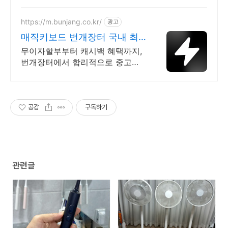
https://m.bunjang.co.kr/
광고
매직키보드 번개장터 국내 최
대 브랜드 중고거래
무이자할부부터 캐시백 혜택까지,
번개장터에서 합리적으로 중고거
래 하세요 전국 각지에서 올라오는
전국구 최다 상품 매일 10만 개 이
상의 신규 상품 업로드
공감
구독하기
관련글