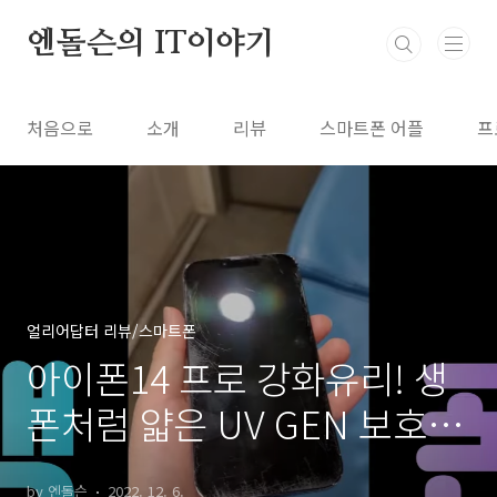
본문 바로가기
엔돌슨의 IT이야기
처음으로
소개
리뷰
스마트폰 어플
프
얼리어답터 리뷰/스마트폰
아이폰14 프로 강화유리! 생
폰처럼 얇은 UV GEN 보호필
름 돔글라스
by 엔돌슨
2022. 12. 6.