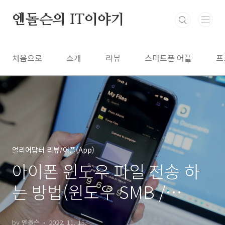
본문 바로가기
엔돌슨의 IT이야기
처음으로
소개
리뷰
스마트폰 어플
프
얼리어답터 리뷰/어플(App)
아이폰 윈도우 파일 전송 하
는 방법(윈도우 SMB /
Document 앱)
by 엔돌슨
2022. 11. 15.