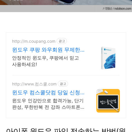
http://m.coupang.com
광고
윈도우 쿠팡 와우회원 무제한
무료배송
안정적인 윈도우, 쿠팡에서 믿고
사용하세요!
http://www.컴스쿨.com
광고
윈도우 컴스쿨닷컴 당일 신청&
결제시 기프티콘!
윈도우 인강만으로 합격가능, 단기
완성, 무한반복 전 강좌 스마트폰
학습가능
아이폰 윈도우 파일 전송하는 방법(윈