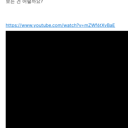
보는 건 어떨까요?
https://www.youtube.com/watch?v=mZWf6tXvBaE