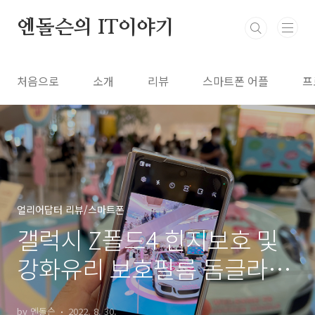
본문 바로가기
엔돌슨의 IT이야기
처음으로
소개
리뷰
스마트폰 어플
프
얼리어답터 리뷰/스마트폰
갤럭시 Z폴드4 힌지보호 및
강화유리 보호필름 돔글라스
부착후기
by 엔돌슨
2022. 8. 30.