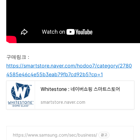
구매링크 :
https://smartstore.naver.com/hodoo7/category/2780
4585e46c4e55b3eab79fb7cd92b5?cp=1
Whitestone : 네이버쇼핑 스마트스토어
smartstore.naver.com
https://www.samsung.com/sec/business/
광고