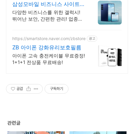
삼성모바일 비즈니스 사이트
본사 공식 운영 견적문의
다양한 비즈니스를 위한 갤럭시!
뛰어난 보안, 간편한 관리! 업종별
제안+온라인견적
https://smartstore.naver.com/zbstore
광고
ZB 아이폰 강화유리보호필름
아이폰 고속 충전케이블 무료증정!
1+1+1 전상품 무료배송!
공감
구독하기
관련글