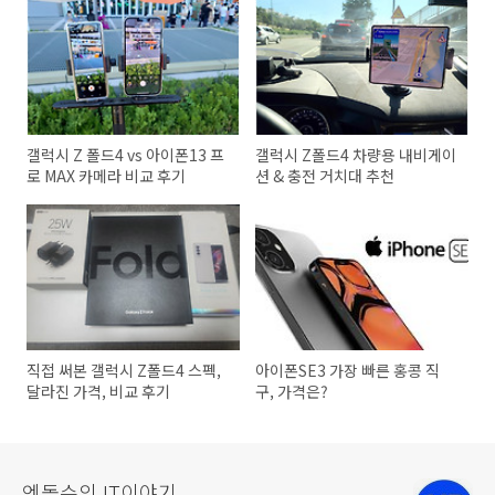
갤럭시 Z 폴드4 vs 아이폰13 프
갤럭시 Z폴드4 차량용 내비게이
로 MAX 카메라 비교 후기
션 & 충전 거치대 추천
직접 써본 갤럭시 Z폴드4 스펙,
아이폰SE3 가장 빠른 홍콩 직
달라진 가격, 비교 후기
구, 가격은?
엔돌슨의 IT이야기