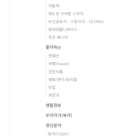
자동차
헤드셋 이어폰 스피커
무선공유기 - 스토리지 - 나스NAS
웨어러블디바이스
직구 매니아
좋아하는
연예인
여행(Travel)
건강식품
영화/연극/뮤지컬
맛집
자전거
생활정보
우리아가(육아)
관심분야
토익(TOEIC)