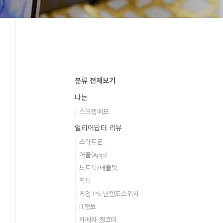
분류 전체보기
나는
스크랩메모
얼리어답터 리뷰
스마트폰
어플(App)
노트북/태블릿
맥북
게임 PS 닌텐도스위치
IT정보
카메라 캠코더