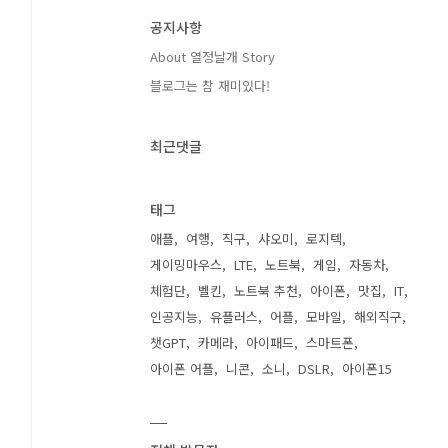
공지사항
About 열정날개 Story
블로그는 참 재미있다!
최근댓글
태그
애플
여행
직구
샤오미
로지텍
게이밍마우스
LTE
노트북
게임
자동차
체험단
벨킨
노트북 추천
아이폰
맛집
IT
인공지능
유플러스
어플
모바일
해외직구
챗GPT
카메라
아이패드
스마트폰
아이폰 어플
니콘
소니
DSLR
아이폰15