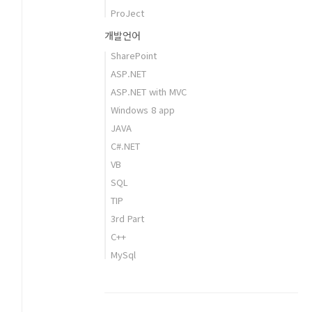
ProJect
개발언어
SharePoint
ASP.NET
ASP.NET with MVC
Windows 8 app
JAVA
C#.NET
VB
SQL
TIP
3rd Part
C++
MySql