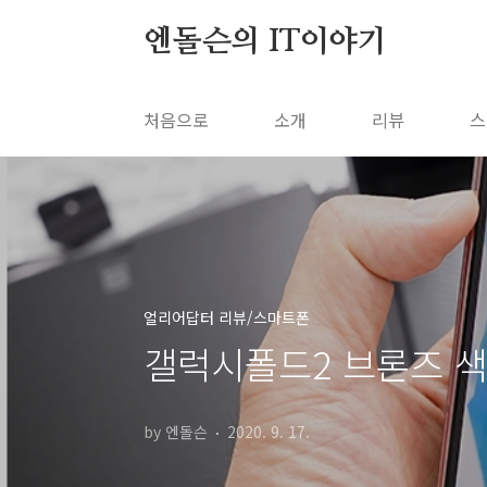
본문 바로가기
엔돌슨의 IT이야기
처음으로
소개
리뷰
스
얼리어답터 리뷰/스마트폰
갤럭시폴드2 브론즈 색
by 엔돌슨
2020. 9. 17.