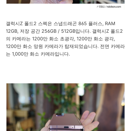
갤럭시Z 폴드2 스펙은 스냅드래곤
865
플러스
, RAM
12GB,
저장 공간
256GB / 512GB입니다.
갤럭시Z 폴드2
의
카메라는
1200
만 화소
초광각
, 1200
만 화소 광각
,
1200
만 화소 망원 카메라가 탑재되었습니다
.
전면 카메라
는
1,000
만 화소 카메라입니다.