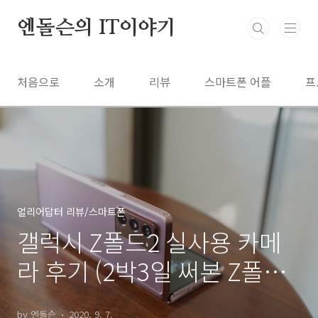
본문 바로가기
엔돌슨의 IT이야기
처음으로
소개
리뷰
스마트폰 어플
프
얼리어답터 리뷰/스마트폰
갤럭시 Z폴드2 실사용 카메
라 후기 (2박3일 써본 Z폴드2
카메라)
by 엔돌슨
2020. 9. 7.