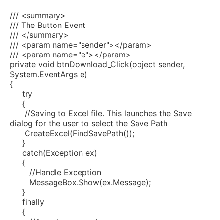
/// <summary>
/// The Button Event
/// </summary>
/// <param name="sender"></param>
/// <param name="e"></param>
private
void
btnDownload_Click(
object
sender,
System.EventArgs e)
{
try
{
//Saving to Excel file. This launches the Save
dialog for the user to select the Save Path
CreateExcel(FindSavePath());
}
catch
(Exception ex)
{
//Handle Exception
MessageBox.Show(ex.Message);
}
finally
{