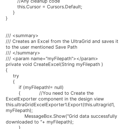
//Any cleanup code
this
.Cursor = Cursors.Default;
}
}
/// <summary>
/// Creates an Excel from the UltraGrid and saves it
to the user mentioned Save Path
/// </summary>
/// <param name="myFilepath"></param>
private
void
CreateExcel(String myFilepath )
{
try
{
if
(myFilepath!=
null
)
{
//You need to Create the
ExcelExporter component in the design view
this.ultraGridExcelExporter1.Export(this.ultragrid1,
myFilepath);
MessageBox.Show(
"Grid data successfully
downloaded to "
+ myFilepath);
}