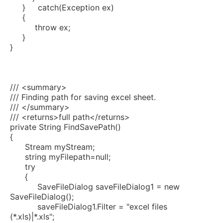
}
catch
(Exception ex)
{
throw
ex;
}
}
/// <summary>
/// Finding path for saving excel sheet.
/// </summary>
/// <returns>full path</returns>
private
String FindSavePath()
{
Stream myStream;
string
myFilepath=
null
;
try
{
SaveFileDialog saveFileDialog1 =
new
SaveFileDialog();
saveFileDialog1.Filter =
"excel files
(*.xls)|*.xls"
;