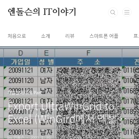
본문 바로가기
엔돌슨의 IT이야기
처음으로
소개
리뷰
스마트폰 어플
프
개발언어/3rd Part
Export UltraWinGrid to
Excel (WinGird에서 엑셀로
내려받기)
by 엔돌슨
2009. 1. 30.