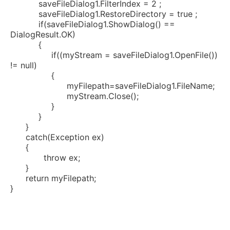
saveFileDialog1.FilterIndex = 2 ;
saveFileDialog1.RestoreDirectory =
true
;
if
(saveFileDialog1.ShowDialog() ==
DialogResult.OK)
{
if
((myStream = saveFileDialog1.OpenFile())
!=
null
)
{
myFilepath=saveFileDialog1.FileName;
myStream.Close();
}
}
}
catch
(Exception ex)
{
throw
ex;
}
return
myFilepath;
}