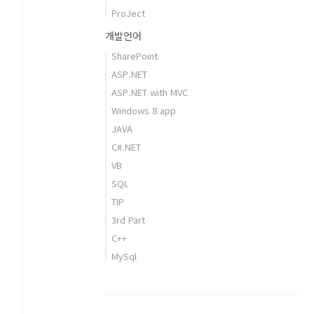
ProJect
개발언어
SharePoint
ASP.NET
ASP.NET with MVC
Windows 8 app
JAVA
C#.NET
VB
SQL
TIP
3rd Part
C++
MySql