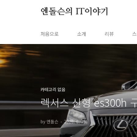
본문 바로가기
엔돌슨의 IT이야기
처음으로
소개
리뷰
스
카테고리 없음
렉서스 신형 es300h 
by 엔돌슨
2026. 6. 15.