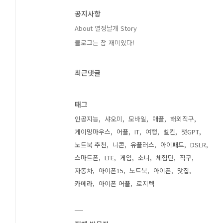
공지사항
About 열정날개 Story
블로그는 참 재미있다!
최근댓글
태그
인공지능
샤오미
모바일
애플
해외직구
게이밍마우스
어플
IT
여행
벨킨
챗GPT
노트북 추천
니콘
유플러스
아이패드
DSLR
스마트폰
LTE
게임
소니
체험단
직구
자동차
아이폰15
노트북
아이폰
맛집
카메라
아이폰 어플
로지텍