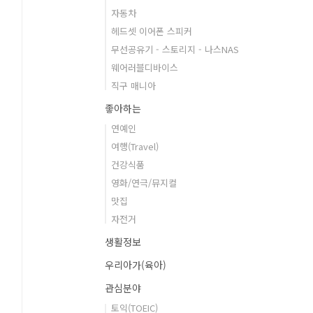
자동차
헤드셋 이어폰 스피커
무선공유기 - 스토리지 - 나스NAS
웨어러블디바이스
직구 매니아
좋아하는
연예인
여행(Travel)
건강식품
영화/연극/뮤지컬
맛집
자전거
생활정보
우리아가(육아)
관심분야
토익(TOEIC)