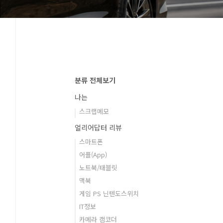
분류 전체보기
나는
스크랩메모
얼리어답터 리뷰
스마트폰
어플(App)
노트북/태블릿
맥북
게임 PS 닌텐도스위치
IT정보
카메라 캠코더