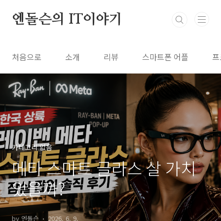
본문 바로가기
엔돌슨의 IT이야기
처음으로
소개
리뷰
스마트폰 어플
프
카테고리 없음
메타 스마트 글라스 살 가치
있을까?
by 엔돌슨
2026. 6. 9.