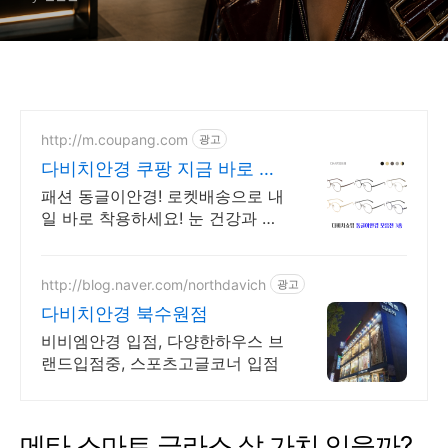
http://m.coupang.com
광고
다비치안경 쿠팡 지금 바로 주
문!
패션 동글이안경! 로켓배송으로 내
일 바로 착용하세요! 눈 건강과 스
타일을 동시에! 다비치안경으로 편
안한 일상.
http://blog.naver.com/northdavich
광고
다비치안경 북수원점
비비엠안경 입점, 다양한하우스 브
랜드입점중, 스포츠고글코너 입점
메타 스마트 글라스 살 가치 있을까?