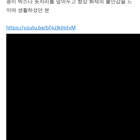
종이 박스나 돗자리를 덮어두고 항상 화재의 불안감을 느
끼며 생활하셨던 분
https://youtu.be/bf4zIklmtvM