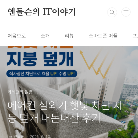
본문 바로가기
엔돌슨의 IT이야기
처음으로
소개
리뷰
스마트폰 어플
프
카테고리 없음
에어컨 실외기 햇빛 차단 지
붕 덮개 내돈내산 후기
by 엔돌슨
2026. 6. 10.