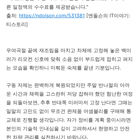
른 일정액의 수수료를 제공받습니다."
출처:
https://ndolson.com/531381
[엔돌슨의 IT이야기:
티스토리]
우여곡절 끝에 재조립을 마치고 차체에 고정해 놓은 백미
러가 리모컨 신호에 맞춰 소음 없이 부드럽게 접히고 펴지
는 모습을 확인하니 미뤄둔 숙제를 끝낸 기분입니다.
구동 자체는 완벽하게 복원되었지만 주말 반나절의 아까
운 시간과 체력을 고스란히 저당 잡혀야 했던 험난한 여정
을 되돌아보면, 추후 반대쪽 미러마저 고장 난다면 그때는
일말의 고민도 없이 무조건 완제품 어셈블리를 구매해 통
교체로 진행할 생각입니다. 자가 정비를 계획 중이시라면
본인의 기술적 인내심을 깊이 고려하셔서 현명하고 안전
한 차량 관리를 실천하시기 바랍니다.