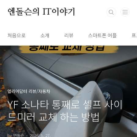
본문 바로가기
엔돌슨의 IT이야기
처음으로
소개
리뷰
스마트폰 어플
프
얼리어답터 리뷰/자동차
YF 소나타 통째로 셀프 사이
드미러 교체 하는 방법
by 엔돌슨
2026. 5. 27.