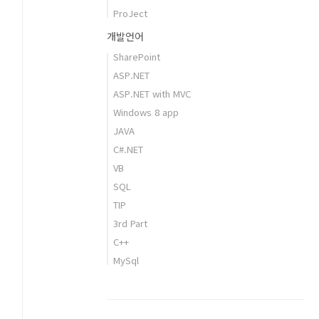
ProJect
개발언어
SharePoint
ASP.NET
ASP.NET with MVC
Windows 8 app
JAVA
C#.NET
VB
SQL
TIP
3rd Part
C++
MySql