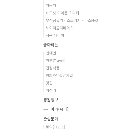
자동차
헤드셋 이어폰 스피커
무선공유기 - 스토리지 - 나스NAS
웨어러블디바이스
직구 매니아
좋아하는
연예인
여행(Travel)
건강식품
영화/연극/뮤지컬
맛집
자전거
생활정보
우리아가(육아)
관심분야
토익(TOEIC)