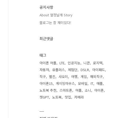
공지사항
About 열정날개 Story
블로그는 참 재미있다!
최근댓글
태그
아이폰 어플
LTE
인공지능
니콘
로지텍
자동차
유플러스
체험단
DSLR
아이패드
직구
벨킨
샤오미
여행
게임
해외직구
아이폰15
게이밍마우스
모바일
IT
애플
노트북 추천
스마트폰
어플
소니
아이폰
챗GPT
노트북
맛집
카메라