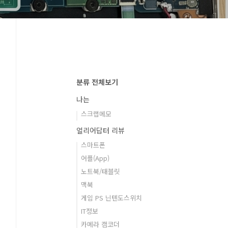
분류 전체보기
나는
스크랩메모
얼리어답터 리뷰
스마트폰
어플(App)
노트북/태블릿
맥북
게임 PS 닌텐도스위치
IT정보
카메라 캠코더