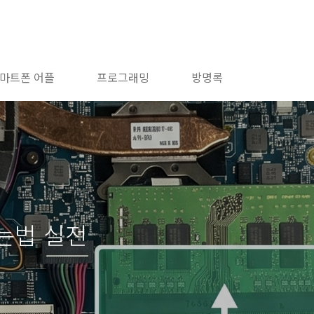
마트폰 어플
프로그래밍
방명록
넣는법 실전