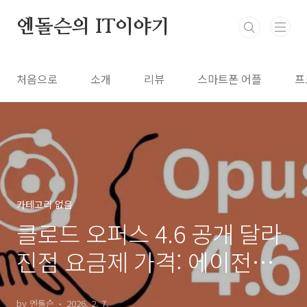
본문 바로가기
엔돌슨의 IT이야기
처음으로
소개
리뷰
스마트폰 어플
프
카테고리 없음
클로드 오퍼스 4.6 공개 달라
진점 요금제 가격: 에이전트
작업·코딩 성능을 한 번에 끌
by 엔돌슨
2026. 2. 7.