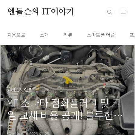
본문 바로가기
엔돌슨의 IT이야기
처음으로
소개
리뷰
스마트폰 어플
프
카테고리 없음
YF 소나타 점화플러그 및 코
일 교체 비용 공개! 블루핸즈
내돈내산 후기 vs 셀프 교체
by 엔돌슨
2026. 1. 28.