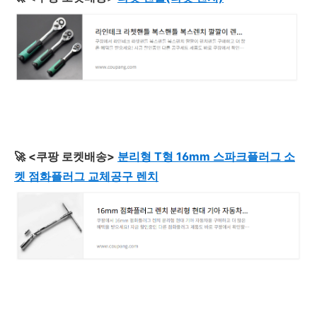
🚀 <쿠팡 로켓배송>
분리형 T형 16mm 스파크플러그 소
켓 점화플러그 교체공구 렌치