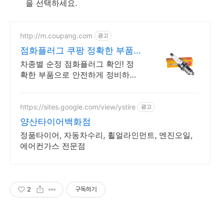
을 선택하세요.
http://m.coupang.com
광고
점화플러그 쿠팡 정확한 부품
로켓배송으로
차종별 순정 점화플러그 확인! 정
확한 부품으로 안전하게 정비하세
요. 수많은 부품 중 내 차에 맞는
것만! 쿠팡에서 손쉽게 찾아보세
요.
https://sites.google.com/view/ystire
광고
양산타이어백화점
정품타이어, 자동차수리, 휠얼라인먼트, 엔진오일,
에어컨가스 전문점
2
구독하기