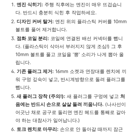
엔진 식히기:
주행 직후에는 엔진이 매우 뜨겁습니
다. 반드시 충분히 식힌 후 작업하세요.
디자인 커버 탈거:
엔진 위의 플라스틱 커버를 10mm
볼트를 풀어 제거합니다.
점화 코일 분리:
코일에 연결된 배선 커넥터를 뺍니
다. (플라스틱이 삭아서 부러지지 않게 조심!) 그 후
10mm 볼트를 풀고 코일을 '뽕' 소리가 나게 뽑아 올
립니다.
기존 플러그 제거:
16mm 소켓과 연장대를 렌치에 끼
워 구멍 깊숙이 넣고, 반시계방향으로 돌려 플러그를
뺍니다.
새 플러그 장착 (주의!):
새 플러그를 구멍에 넣고
처
음에는 반드시 손으로 살살 돌려 끼웁니다.
(나사선이
어긋난 채로 공구로 돌리면 엔진 헤드를 통째로 갈아
야 하는 대참사가 일어납니다.)
토크 렌치로 마무리:
손으로 안 돌아갈 때까지 잠근