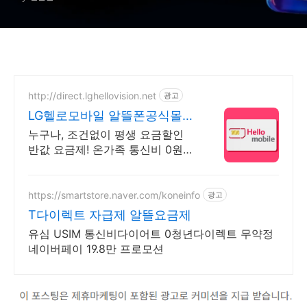
http://direct.lghellovision.net
광고
LG헬로모바일 알뜰폰공식몰
편의점 유심, 이심 즉시개통
누구나, 조건없이 평생 요금할인
반값 요금제! 온가족 통신비 0원
이벤트
https://smartstore.naver.com/koneinfo
광고
T다이렉트 자급제 알뜰요금제
유심 USIM 통신비다이어트 0청년다이렉트 무약정
네이버페이 19.8만 프로모션