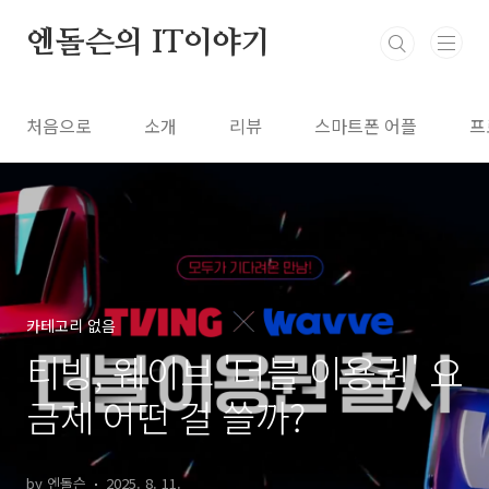
본문 바로가기
엔돌슨의 IT이야기
처음으로
소개
리뷰
스마트폰 어플
프
카테고리 없음
티빙, 웨이브 '더블 이용권' 요
금제 어떤 걸 쓸까?
by 엔돌슨
2025. 8. 11.