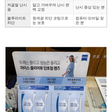
저굴절 난시
얇고 가벼우며 난시 완
난시 증상 있는 분
용
벽 교정
블루라이트
청색광 차단 코팅으로
컴퓨터·모바일 잦
차단
눈 보호
은 분