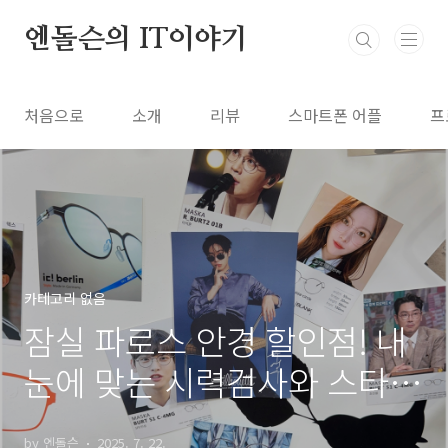
본문 바로가기
엔돌슨의 IT이야기
처음으로
소개
리뷰
스마트폰 어플
프
카테고리 없음
잠실 파로스 안경 할인점! 내
눈에 맞는 시력검사와 스타일
좋은 안경 추천
by 엔돌슨
2025. 7. 22.