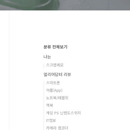
분류 전체보기
나는
스크랩메모
얼리어답터 리뷰
스마트폰
어플(App)
노트북/태블릿
맥북
게임 PS 닌텐도스위치
IT정보
카메라 캠코더