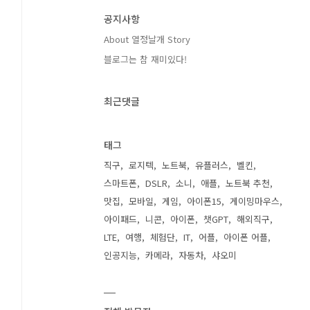
공지사항
About 열정날개 Story
블로그는 참 재미있다!
최근댓글
태그
직구
로지텍
노트북
유플러스
벨킨
스마트폰
DSLR
소니
애플
노트북 추천
맛집
모바일
게임
아이폰15
게이밍마우스
아이패드
니콘
아이폰
챗GPT
해외직구
LTE
여행
체험단
IT
어플
아이폰 어플
인공지능
카메라
자동차
샤오미