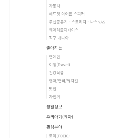
자동차
헤드셋 이어폰 스피커
무선공유기 - 스토리지 - 나스NAS
웨어러블디바이스
직구 매니아
좋아하는
연예인
여행(Travel)
건강식품
영화/연극/뮤지컬
맛집
자전거
생활정보
우리아가(육아)
관심분야
토익(TOEIC)