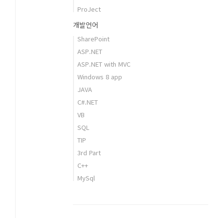
ProJect
개발언어
SharePoint
ASP.NET
ASP.NET with MVC
Windows 8 app
JAVA
C#.NET
VB
SQL
TIP
3rd Part
C++
MySql