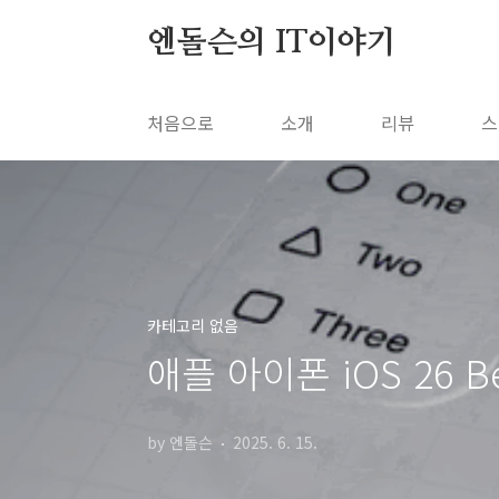
본문 바로가기
엔돌슨의 IT이야기
처음으로
소개
리뷰
스
카테고리 없음
애플 아이폰 iOS 26 
by 엔돌슨
2025. 6. 15.