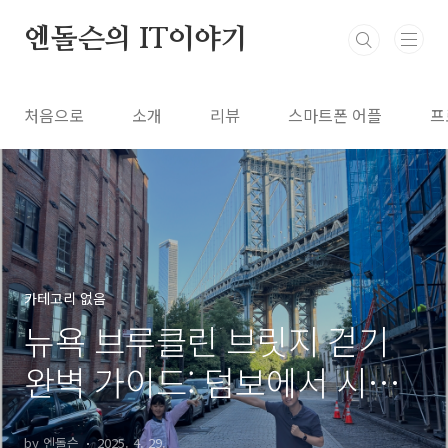
본문 바로가기
엔돌슨의 IT이야기
처음으로
소개
리뷰
스마트폰 어플
프
카테고리 없음
뉴욕 브루클린 브릿지 걷기
완벽 가이드: 덤보에서 시작
하는 최고의 여행 코스
by 엔돌슨
2025. 4. 29.