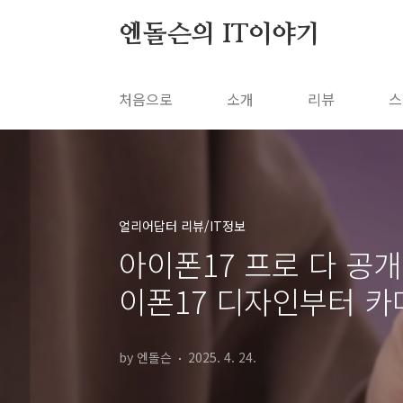
본문 바로가기
엔돌슨의 IT이야기
처음으로
소개
리뷰
스
얼리어답터 리뷰/IT정보
아이폰17 프로 다 공개
이폰17 디자인부터 카
by 엔돌슨
2025. 4. 24.