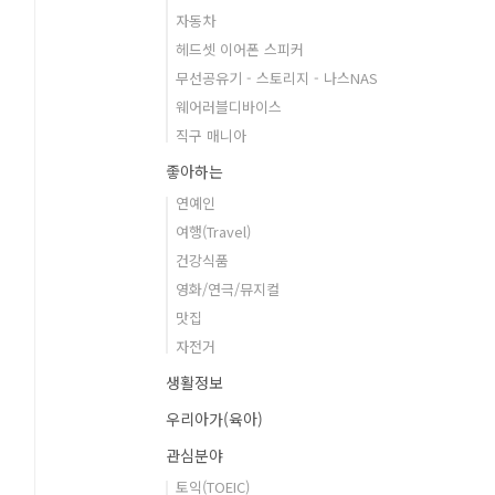
자동차
헤드셋 이어폰 스피커
무선공유기 - 스토리지 - 나스NAS
웨어러블디바이스
직구 매니아
좋아하는
연예인
여행(Travel)
건강식품
영화/연극/뮤지컬
맛집
자전거
생활정보
우리아가(육아)
관심분야
토익(TOEIC)