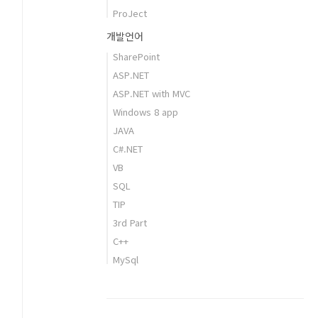
ProJect
개발언어
SharePoint
ASP.NET
ASP.NET with MVC
Windows 8 app
JAVA
C#.NET
VB
SQL
TIP
3rd Part
C++
MySql