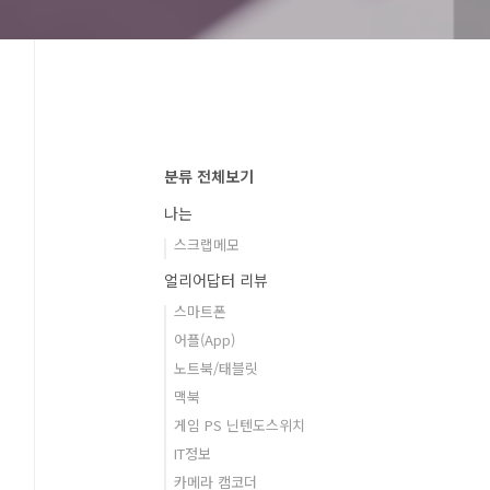
분류 전체보기
나는
스크랩메모
얼리어답터 리뷰
스마트폰
어플(App)
노트북/태블릿
맥북
게임 PS 닌텐도스위치
IT정보
카메라 캠코더