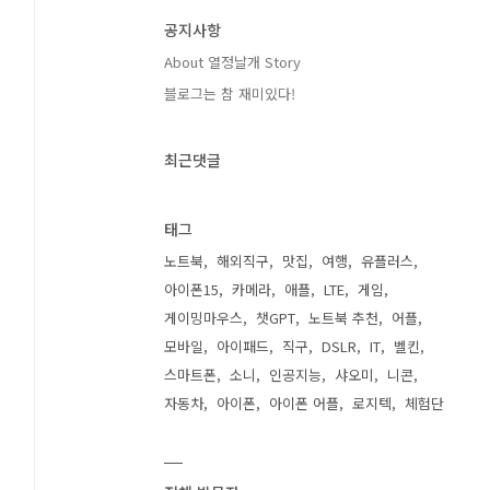
공지사항
About 열정날개 Story
블로그는 참 재미있다!
최근댓글
태그
노트북
해외직구
맛집
여행
유플러스
아이폰15
카메라
애플
LTE
게임
게이밍마우스
챗GPT
노트북 추천
어플
모바일
아이패드
직구
DSLR
IT
벨킨
스마트폰
소니
인공지능
샤오미
니콘
자동차
아이폰
아이폰 어플
로지텍
체험단