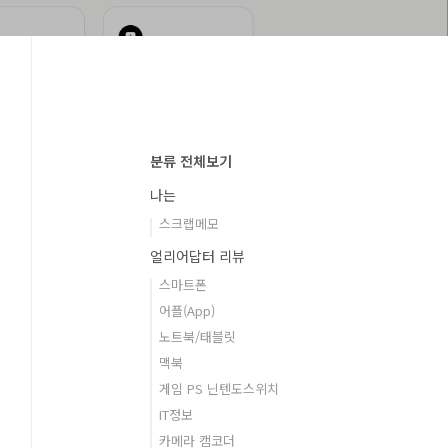
분류 전체보기
나는
스크랩메모
얼리어답터 리뷰
스마트폰
어플(App)
노트북/태블릿
맥북
게임 PS 닌텐도스위치
IT정보
카메라 캠코더