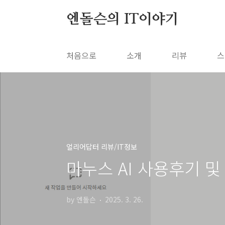
본문 바로가기
엔돌슨의 IT이야기
처음으로
소개
리뷰
스
얼리어답터 리뷰/IT정보
마누스 AI 사용후기 및
by 엔돌슨
2025. 3. 26.