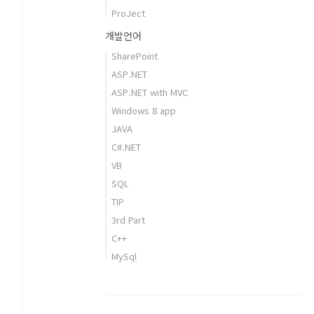
ProJect
개발언어
SharePoint
ASP.NET
ASP.NET with MVC
Windows 8 app
JAVA
C#.NET
VB
SQL
TIP
3rd Part
C++
MySql