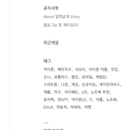
공지사항
About 열정날개 Story
블로그는 참 재미있다!
최근댓글
태그
아이폰
해외직구
샤오미
아이폰 어플
맛집
소니
유플러스
벨킨
모바일
체험단
스마트폰
니콘
게임
인공지능
게이밍마우스
애플
직구
아이패드
LTE
노트북 추천
로지텍
챗GPT
아이폰15
IT
어플
노트북
DSLR
자동차
카메라
여행