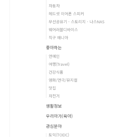
자동차
헤드셋 이어폰 스피커
무선공유기 - 스토리지 - 나스NAS
웨어러블디바이스
직구 매니아
좋아하는
연예인
여행(Travel)
건강식품
영화/연극/뮤지컬
맛집
자전거
생활정보
우리아가(육아)
관심분야
토익(TOEIC)