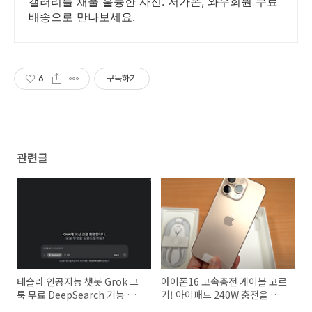
갤러리를 채울 훌륭한 사진. 저가폰, 와우회원 무료
배송으로 만나보세요.
6
구독하기
관련글
테슬라 인공지능 챗봇 Grok 그
아이폰16 고속충전 케이블 고르
룩 무료 DeepSearch 기능 써
기! 아이패드 240W 충전을 위한
보자!
필수 충전케이블 추천