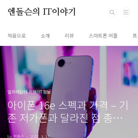
본문 바로가기
엔돌슨의 IT이야기
처음으로
소개
리뷰
스마트폰 어플
프
얼리어답터 리뷰/IT정보
아이폰 16e 스펙과 가격 – 기
존 저가폰과 달라진 점 총정
리
by 엔돌슨
2025. 3. 11.