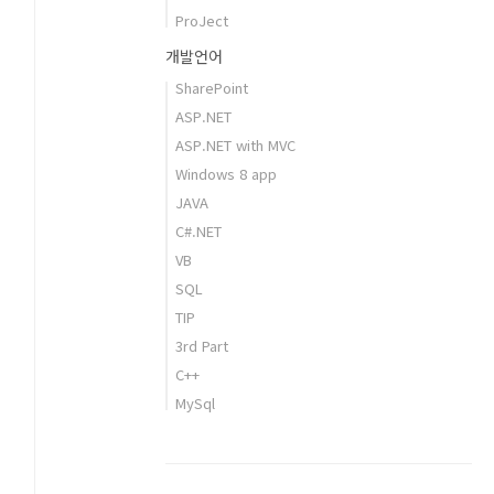
ProJect
개발언어
SharePoint
ASP.NET
ASP.NET with MVC
Windows 8 app
JAVA
C#.NET
VB
SQL
TIP
3rd Part
C++
MySql