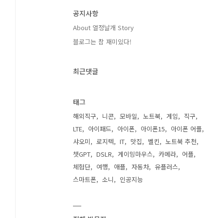
공지사항
About 열정날개 Story
블로그는 참 재미있다!
최근댓글
태그
해외직구
니콘
모바일
노트북
게임
직구
LTE
아이패드
아이폰
아이폰15
아이폰 어플
샤오미
로지텍
IT
맛집
벨킨
노트북 추천
챗GPT
DSLR
게이밍마우스
카메라
어플
체험단
여행
애플
자동차
유플러스
스마트폰
소니
인공지능