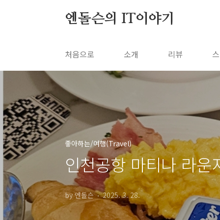
본문 바로가기
엔돌슨의 IT이야기
처음으로
소개
리뷰
스
좋아하는/여행(Travel)
인천공항 마티나 라운지
by 엔돌슨
2025. 3. 28.