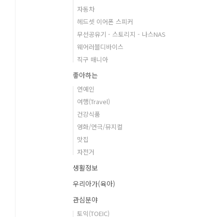
자동차
헤드셋 이어폰 스피커
무선공유기 - 스토리지 - 나스NAS
웨어러블디바이스
직구 매니아
좋아하는
연예인
여행(Travel)
건강식품
영화/연극/뮤지컬
맛집
자전거
생활정보
우리아가(육아)
관심분야
토익(TOEIC)