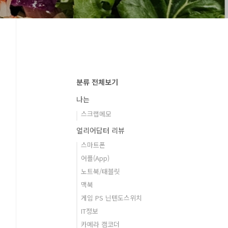
분류 전체보기
나는
스크랩메모
얼리어답터 리뷰
스마트폰
어플(App)
노트북/태블릿
맥북
게임 PS 닌텐도스위치
IT정보
카메라 캠코더