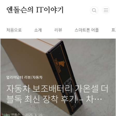
본문 바로가기
엔돌슨의 IT이야기
처음으로
소개
리뷰
스마트폰 어플
프
얼리어답터 리뷰/자동차
자동차 보조배터리 가온셀 더
블독 최신 장착 후기 – 차량용
블랙박스 보조배터리
by 엔돌슨
2025. 3. 16.