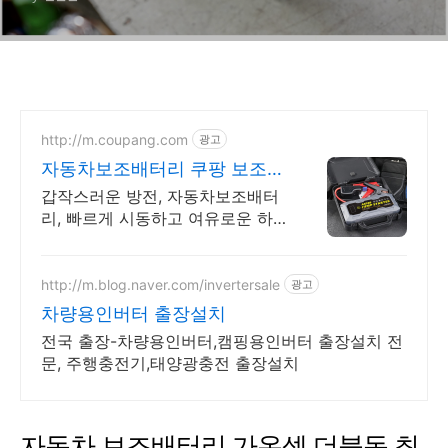
http://m.coupang.com
광고
자동차보조배터리 쿠팡 보조배
터리 손전등 활용
갑작스러운 방전, 자동차보조배터
리, 빠르게 시동하고 여유로운 하
루를! 스마트 보호 회로 장착 점프
스타터, 걱정 없이 쓰고 와우회원
무료반품.
http://m.blog.naver.com/invertersale
광고
차량용인버터 출장설치
전국 출장-차량용인버터,캠핑용인버터 출장설치 전
문, 주행충전기,태양광충전 출장설치
자동차 보조배터리 가온셀 더블독 최