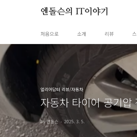
본문 바로가기
엔돌슨의 IT이야기
처음으로
소개
리뷰
스
얼리어답터 리뷰/자동차
자동차 타이어 공기압 
by 엔돌슨
2025. 3. 5.