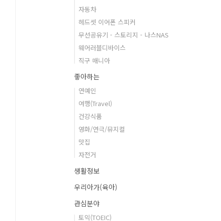
자동차
헤드셋 이어폰 스피커
무선공유기 - 스토리지 - 나스NAS
웨어러블디바이스
직구 매니아
좋아하는
연예인
여행(Travel)
건강식품
영화/연극/뮤지컬
맛집
자전거
생활정보
우리아가(육아)
관심분야
토익(TOEIC)