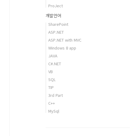
ProJect
개발언어
SharePoint
ASP.NET
ASP.NET with MVC
Windows 8 app
JAVA
C#.NET
VB
SQL
TIP
3rd Part
C++
MySql