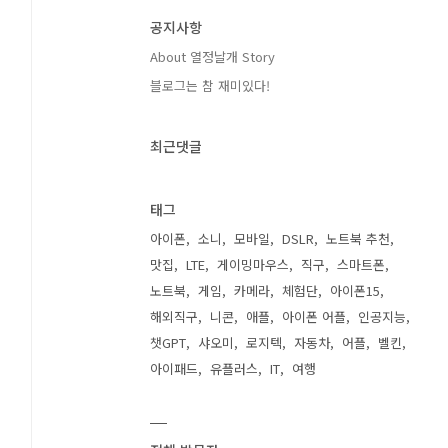
공지사항
About 열정날개 Story
블로그는 참 재미있다!
최근댓글
태그
아이폰
소니
모바일
DSLR
노트북 추천
맛집
LTE
게이밍마우스
직구
스마트폰
노트북
게임
카메라
체험단
아이폰15
해외직구
니콘
애플
아이폰 어플
인공지능
챗GPT
샤오미
로지텍
자동차
어플
벨킨
아이패드
유플러스
IT
여행