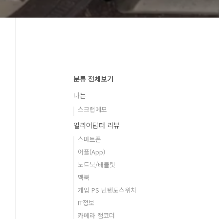
분류 전체보기
나는
스크랩메모
얼리어답터 리뷰
스마트폰
어플(App)
노트북/태블릿
맥북
게임 PS 닌텐도스위치
IT정보
카메라 캠코더