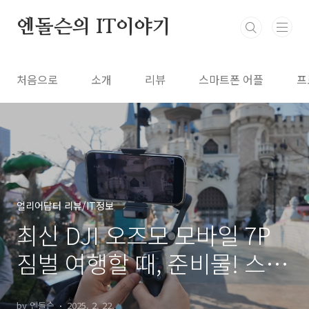
본문 바로가기
엔돌슨의 IT이야기
처음으로
소개
리뷰
스마트폰 어플
프
얼리어답터 리뷰/IT정보
최신 DJI 오즈모 모바일 7P
짐벌 여행할 때, 준비물! 스마
트폰 짐벌 추천
by 엔돌슨
2025. 2. 22.