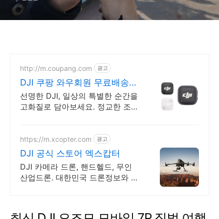
http://m.coupang.com
광고
DJI 쿠팡 와우회원 무료배송으
로
선명한 DJI, 일상의 특별한 순간을
고화질로 담아보세요. 정교한 조종
과 안전 시스템으로 드론 비행, 초
보자도 안심하고 즐기세요.
https://m.xcopter.com
광고
DJI 공식 스토어 엑스캅터
DJI 카메라 드론, 핸드헬드, 무인
산업드론. 대한민국 드론정보와 쇼
핑의 기준
최신 DJI 오즈모 모바일 7P 짐벌 여행