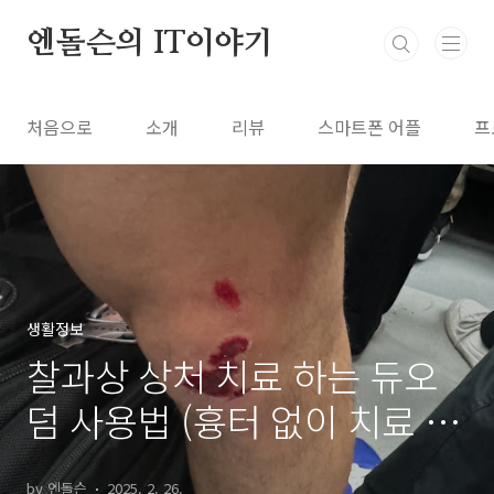
본문 바로가기
엔돌슨의 IT이야기
처음으로
소개
리뷰
스마트폰 어플
프
생활정보
찰과상 상처 치료 하는 듀오
덤 사용법 (흉터 없이 치료 하
는 메디폼)
by 엔돌슨
2025. 2. 26.