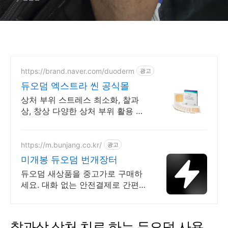
https://brand.naver.com/duoderm
광고
듀오덤 엑스트라 씬 공식몰
상처 부위 스트레스 최소화, 찰과
상, 창상 다양한 상처 부위 활용 가
능!
https://m.bunjang.co.kr/
광고
미개봉 듀오덤 번개장터
듀오덤 새상품을 중고가로 구매하
세요. 대화 없는 안전결제로 간편
하게! 전국 각지에서 올라오는 전
국구 최다 상품 매일 10만 개 이상
의 신규 상품 업로드
찰과상 상처 치료 하는 듀오덤 사용