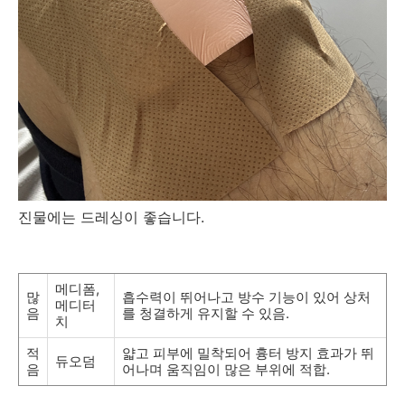
진물에는 드레싱이 좋습니다.
메디폼,
많
흡수력이 뛰어나고 방수 기능이 있어 상처
메디터
음
를 청결하게 유지할 수 있음.
치
적
얇고 피부에 밀착되어 흉터 방지 효과가 뛰
듀오덤
음
어나며 움직임이 많은 부위에 적합.