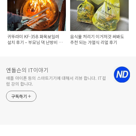
귀뚜라미 KF-35B 화목보일러
음식물 처리기 이거저것 써봐도
설치 후기 – 부모님 댁 난방비 절
추천 되는 가열식 리얼 후기
감
엔돌슨의 IT이야기
애플 아이폰 등의 스마트기기에 대해서 리뷰 합니다. IT컬
럼 강의 합니다.
구독하기